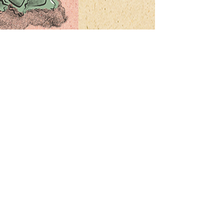
NEWSLETTER
E-Mail-Adresse
Abonnieren
PASTARAZZI GmbH
Lindenhof 2
6060 Sarnen
CATERING
UNTERNEHMEN
JOBS
ONLINE SHOP
IMPRESSUM
WIEDERVERKAUF