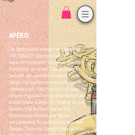
APÉRO:​
Die Apéroplättli werden hergerichtet im
PASTARAZZI Spezialitäten & Take-
away im Lindenhof, Sarnen. In Sachen
Produkten ist unser Claudio stehts
bemüht den Kontakt zu kleinen aber
feinen Partnerfirmen herzustellen.
Leidenschaft fürs Produkt soll auch für
unsere zugekauften Köstlichkeiten an
erster Stelle stehen. So findest du auf
deinem Plättli etwa mal ein Bio
Rindstrockenfleisch aus Giswil,
verschiedene Bio Büffelkäse aus dem
Aargau, Toskaner Salumi Spezialitäten