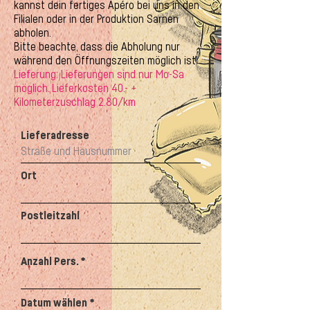
kannst dein fertiges Apéro bei uns in den
Filialen oder in der Produktion Sarnen
abholen.
Bitte beachte, dass die Abholung nur
während den Öffnungszeiten möglich ist!
Lieferung: Lieferungen sind nur Mo-Sa
möglich. Lieferkosten 40.- +
Kilometerzuschlag 2.80/km
Lieferadresse
Ort
Postleitzahl
Anzahl Pers.
r
Datum wählen
*