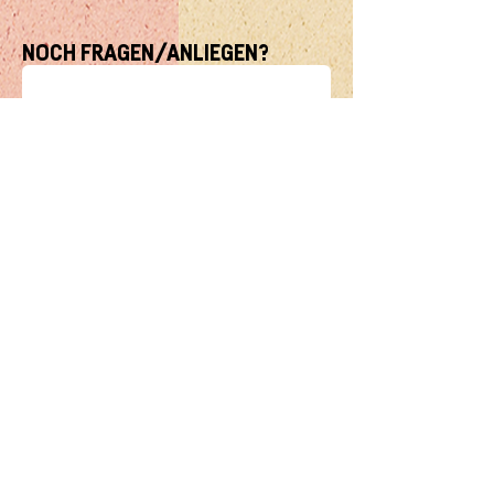
NOCH FRAGEN/ANLIEGEN?
NICHTS PASSENDES GEFUNDEN?
Kein Problem; zusammen finden wir was!
Füll hier einfach deine Angaben aus und
sende uns deine Wünsche unter
Fragen/Anliegen…
Absenden