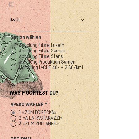
e
q
u
i
08:00
r
e
d
Option wählen
Abholung Filiale Luzern
Abholung Filiale Sarnen
Abholung Filiale Stans
Abholung Produktion Sarnen
Lieferung (+CHF 40.- + 2.80/km)
WAS MÖCHTEST DU?
APERO WÄHLEN
*
1 «ZUM DRIRECKÄ»
2 «A LA PASTARAZZI»
3 «ZUM ZUELÄNGE»
OPTIONAL