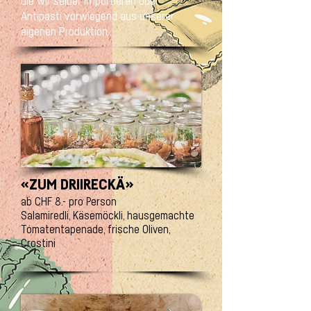
die wir selber importieren oder
Antipasti vorwiegend aus unserer
eigenen Produktion.
«ZUM DRIIRECKÄ»
ab CHF 8.- pro Person
Salamiredli, Käsemöckli, hausgemachte
Tomatentapenade, frische Oliven,
Crostini