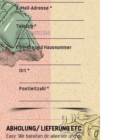
E-Mail-Adresse
Telefon
Straße und Hausnummer
Ort
Postleitzahl
ABHOLUNG/ LIEFERUNG ETC
Easy: Wir bereiten dir alles vor und du