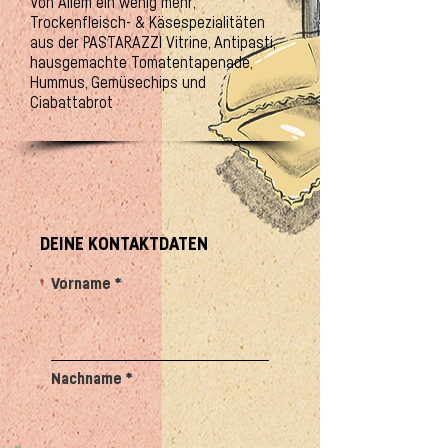
Von Allem ein wenig mehr;
Trockenfleisch- & Käsespezialitäten
aus der PASTARAZZI Vitrine, Antipasti,
hausgemachte Tomatentapenade,
Hummus, Gemüsechips und
Ciabattabrot
DEINE KONTAKTDATEN
Vorname
Nachname