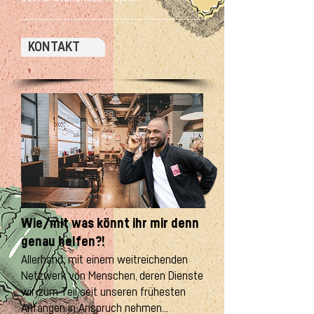
KONTAKT
Wie/mit was könnt ihr mir denn
genau helfen?!
Allerhand; mit einem weitreichenden
Netzwerk von Menschen, deren Dienste
wir zum Teil seit unseren frühesten
Anfängen in Anspruch nehmen...