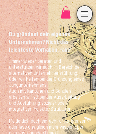
Du gründest dein eigenes
Unternehmen? Nicht das
leichteste Vorhaben; -aber:
..immer wieder beraten und
unterstützen wir auch im Bereich der
alternativen Unternehmensführung.
Oder wir helfen bei der Gründung eines
Jungunternehmens.
Auch mit Kantonen und Schulen
arbeiten wir, zB bei der Ausarbeitung
und Ausführung sozialer oder
integrativer Projekte/Strukturen...
Melde dich doch einfach für Referenzen
oder lass uns gleich mehr wissen über
dein anstehendes Projekt.