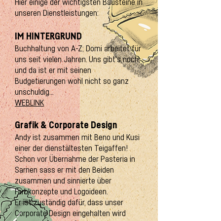
Hier einige der wichtigsten Bausteine in
unseren Dienstleistungen:
IM HINTERGRUND
Buchhaltung von A-Z; Domi arbeitet für
uns seit vielen Jahren. Uns gibt's noch;
und da ist er mit seinen
Budgetierungen wohl nicht so ganz
unschuldig...
WEBLINK
Grafik & Corporate Design
Andy ist zusammen mit Beno und Kusi
einer der dienstältesten Teigaffen!
Schon vor Übernahme der Pasteria in
Sarnen sass er mit den Beiden
zusammen und sinnierte über
Farbkonzepte und Logoideen.
Er ist zuständig dafür, dass unser
Corporate Design eingehalten wird