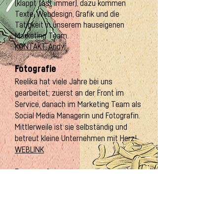
(klappt fast immer), dazu kommen
Texte, Webdesign, Grafik und die
Tätigkeit in unserem hauseigenen
Marketing Team.
KONTAKT Andy
Fotografie
Reelika hat viele Jahre bei uns
gearbeitet; zuerst an der Front im
Service, danach im Marketing Team als
Social Media Managerin und Fotografin.
Mittlerweile ist sie selbständig und
betreut kleine Unternehmen mit Herz!
WEBLINK
Bauservice
Reto Kathriner hat an allen Standorten
mitgewirkt. Als Allrounder im Bauwesen
ist er unser perfekter Partner für alle
die verschiedenen Anliegen. Wo er