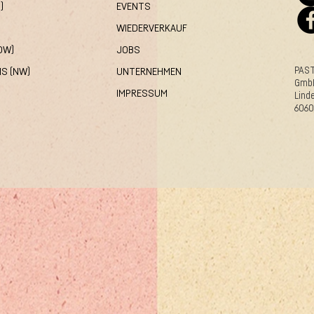
)
EVENTS
WIEDERVERKAUF
OW)
JOBS
PAS
S (NW)
UNTERNEHMEN
Gmb
IMPRESSUM
Lind
6060