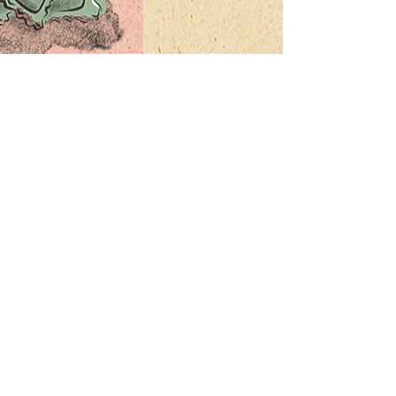
NEWSLETTER
E-Mail-Adresse
Abonnieren
PASTARAZZI GmbH
Lindenhof 2
6060 Sarnen
CATERING
UNTERNEHMEN
JOBS
ONLINE SHOP
IMPRESSUM
WIEDERVERKAUF