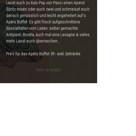
Lasst euch zu Italo Pop von Pasci einen Aperol 
Spritz mixen oder auch zwei und schmeisst euch 
danach genüsslich und leicht angeheitert auf‘s 
Apéro Buffet. Es gibt frisch aufgeschnittene 
Spezialitäten vom Laden, selber gemachte 
Antipasti, Burata, auch mal eine Lasagne & vieles 
mehr. Lasst euch überraschen... 
Preis für das Apéro Buffet 39.- exkl. Getränke 
Mehr anzeigen
NEWSLETTER