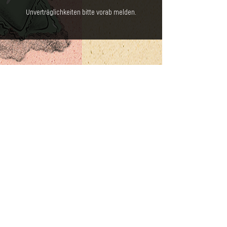
Unverträglichkeiten bitte vorab melden.
NEWSLETTER
E-Mail-Adresse
Abonnieren
PASTARAZZI GmbH
Lindenhof 2
6060 Sarnen