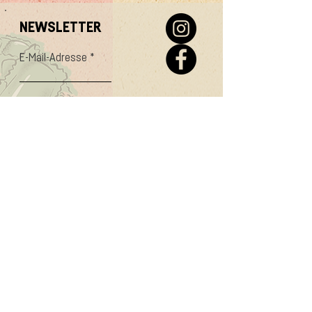
Standorten. Wir danken für dein
Verständnis!
NEWSLETTER
E-Mail-Adresse
Abonnieren
PASTARAZZI GmbH
Lindenhof 2
6060 Sarnen
CATERING
UNTERNEHMEN
JOBS
ONLINE SHOP
IMPRESSUM
WIEDERVERKAUF
EVENTS
GESCHENKE