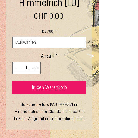
Himmelrich (LU)
Preis
CHF 0.00
Betrag:
*
Anzahl
*
In den Warenkorb
Gutscheine fürs PASTARAZZI im
Himmelrich an der Claridenstrasse 2 in
Luzern. Aufgrund der unterschiedlichen
Kassensysteme sind die Gutscheine
leider nicht gültig an den anderen